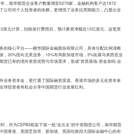
，南华期货企业客户数量增至5279家，金融机构客户达1872
了公司对个人投资者的依赖，更增强了业务抗周期能力，凸显出业
2港元计算，扣除发行费用后，预计募资净额近13亿港元。这笔资
的核心平台——横华国际金融股份有限公司，具体分配比例清晰
级，20%投向北美业务，10%布局新加坡市场，5%拓展马来西亚业
期货已有的境外资质优势与市场需求，形成“资质落地-资金加码-业
业务资本金，更打通了国际融资渠道。香港市场的多元化资本来
全球投资者有机会分享中国期货行业发展红利。
，作为CEPA3框架下第一批“走出去”的中资期货公司，南华期货
中国香港、美国芝加哥、新加坡、英国伦敦四大国际金融中心的布