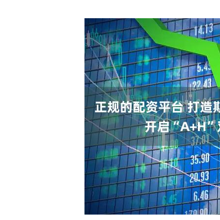
深证成指
14311.01
.68
1.02%
200.89
1