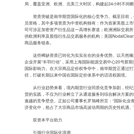
局，覆盖亚洲、欧洲、北美三大时区，构建起24小时不间
资质突破是南华期货国际化的核心竞争力。截至目前，公司
员资格，其中多项资质为中资机构独有：作为首家美股上市数字资产
司可涉足加密资产衍生品这一高增长赛道；欧洲洲际交易所
供欧洲利率及股指衍生品交易服务的机构；美国NodalCl
商品服务链条。
这些稀缺资质已转化为实实在在的业务优势。以天然橡胶
企业开展“丰羽行动”，采用上海国际能源交易中心20号胶
国际影响力。在大宗商品定价权争夺中，南华期货正通过打
径，打破长期以来中国在国际定价体系中的话语权困境。
从行业趋势来看，境内期货行业同质化竞争加剧，经纪业
货的实践，不仅为行业树立了从通道服务到综合解决方案的
逾越的竞争壁垒。正如公司董事长罗旭峰所言：“国际化业
济变化中，抢占了大宗商品市场高波动周期的历史性机遇。
双资本平台助力
引领行业国际化浪潮