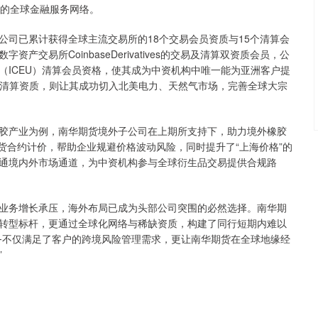
断的全球金融服务网络。
已累计获得全球主流交易所的18个交易会员资质与15个清算会
交易所CoinbaseDerivatives的交易及清算双资质会员，公
（ICEU）清算会员资格，使其成为中资机构中唯一能为亚洲客户提
ear清算资质，则让其成功切入北美电力、天然气市场，完善全球大宗
产业为例，南华期货境外子公司在上期所支持下，助力境外橡胶
期货合约计价，帮助企业规避价格波动风险，同时提升了“上海价格”的
通境内外市场通道，为中资机构参与全球衍生品交易提供合规路
务增长承压，海外布局已成为头部公司突围的必然选择。南华期
转型标杆，更通过全球化网络与稀缺资质，构建了同行短期内难以
务不仅满足了客户的跨境风险管理需求，更让南华期货在全球地缘经
”