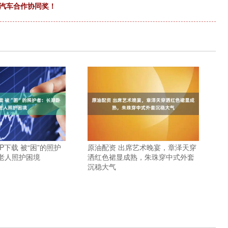
鹏汽车合作协同奖！
P下载 被“困”的照护
原油配资 出席艺术晚宴，章泽天穿
老人照护困境
洒红色裙显成熟，朱珠穿中式外套
沉稳大气