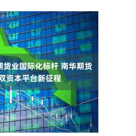
沪深300
4694.44
.42%
43.13
0.93%