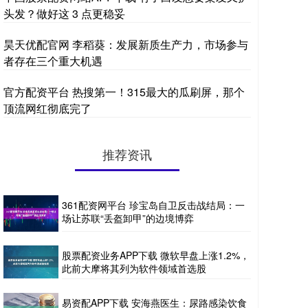
头发？做好这 3 点更稳妥
昊天优配官网 李稻葵：发展新质生产力，市场参与
者存在三个重大机遇
官方配资平台 热搜第一！315最大的瓜刷屏，那个
顶流网红彻底完了
推荐资讯
361配资网平台 珍宝岛自卫反击战结局：一
场让苏联“丢盔卸甲”的边境博弈
股票配资业务APP下载 微软早盘上涨1.2%，
此前大摩将其列为软件领域首选股
易资配APP下载 安海燕医生：尿路感染饮食