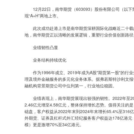
12月22日，南华期货（603093）股份有限公司（以下简
现“A+H”两地上市。
此次成功赴港上市是南华期货深耕国际化战略近二十载的
地，南华期货正以清晰的发展逻辑，重塑行业价值创新路径
业绩韧性凸显
业务结构持续优化
作为1996年成立、2019年成为A股"期货第一股"的
理及境外金融服务的多元化业务体系。据弗若斯特沙利文报
融机构背景期货公司中位列第一，行业地位稳固。
业绩表现上，南华期货展现出较强的韧性。2022年至202
2.46亿元增至4.58亿元，整体保持增长态势。值得关注
础盘，客户权益从2022年末到2024年末增长65.4%至3
外期货、证券及杠杆式外汇经纪服务客户权益达178亿港元，较
模）更是激增70%至34亿港元。