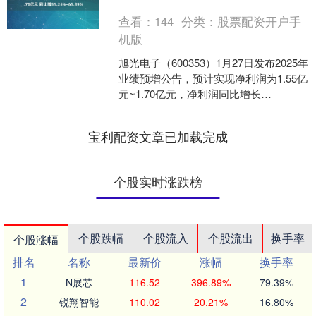
值。
查看：
144
分类：
股票配资开户手
机版
旭光电子（600353）1月27日发布2025年
业绩预增公告，预计实现净利润为1.55亿
元~1.70亿元，净利润同比增长
51.25%~65.89%。 证券时报数....
宝利配资文章已加载完成
个股实时涨跌榜
个股跌幅
个股流入
个股流出
换手率
个股涨幅
排名
名称
最新价
涨幅
换手率
1
N展芯
116.52
396.89%
79.39%
2
锐翔智能
110.02
20.21%
16.80%