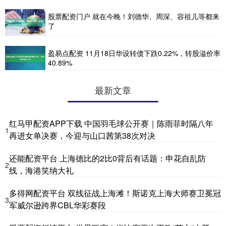
股票配资门户 就在今晚！刘德华、周深、容祖儿等都来
了
盈易点配资 11月18日华设转债下跌0.22%，转股溢价率
40.89%
最新文章
红马甲配资APP下载 中国羽毛球公开赛｜陈雨菲时隔八年
1
再进女单决赛，今迎与山口茜第38次对决
还能配资平台 上海德比的2比0背后有话题：申花自乱防
2
线，海港笑纳大礼
多得网配资平台 双线征战上海滩！斯诺克上海大师赛卫冕冠
3
军威尔逊跨界CBL华彩赛段