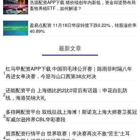
浩源配资APP下载 猪价续创年内新低，资金却逆势布局
畜牧养殖ETF，如何解读？
盈易点配资 11月18日华设转债下跌0.22%，转股溢价率
40.89%
最新文章
红马甲配资APP下载 中国羽毛球公开赛｜陈雨菲时隔八年
1
再进女单决赛，今迎与山口茜第38次对决
还能配资平台 上海德比的2比0背后有话题：申花自乱防
2
线，海港笑纳大礼
多得网配资平台 双线征战上海滩！斯诺克上海大师赛卫冕冠
3
军威尔逊跨界CBL华彩赛段
股票配资行情平台 世界联赛｜半决赛再次不敌“苦主”土耳
4