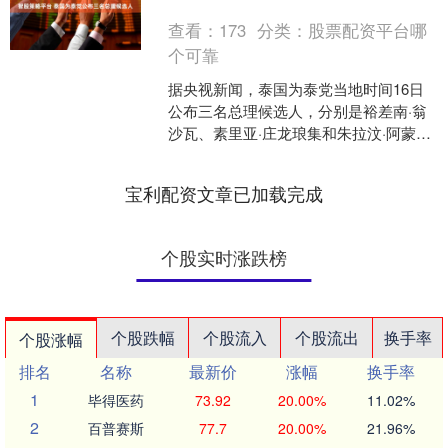
值。
查看：
173
分类：
股票配资平台哪
个可靠
据央视新闻，泰国为泰党当地时间16日
公布三名总理候选人，分别是裕差南·翁
沙瓦、素里亚·庄龙琅集和朱拉汶·阿蒙威
瓦。据为泰党公布的候选人简历，裕差
南现任泰国玛希隆....
宝利配资文章已加载完成
个股实时涨跌榜
个股跌幅
个股流入
个股流出
换手率
个股涨幅
排名
名称
最新价
涨幅
换手率
1
毕得医药
73.92
20.00%
11.02%
2
百普赛斯
77.7
20.00%
21.96%