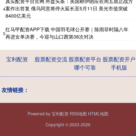
真实配资平台官网 外盘头条：美国称伊朗应在周五就止战方
案作出答复 俄乌同意将停火延长至5月11日 美光市值突破
4
8400亿美元
红马甲配资APP下载 中国羽毛球公开赛｜陈雨菲时隔八年
5
再进女单决赛，今迎与山口茜第38次对决
宝利配资
股票配资交流
股票配资平台
股票配资开户
哪个可靠
手机版
友情链接：
Powered by
宝利配资
RSS地图
HTML地图
Copyright
© 2023-2026