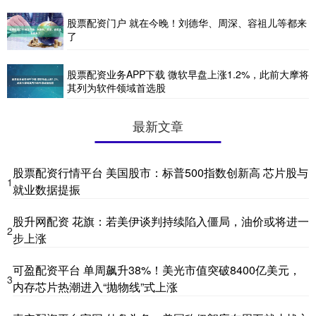
股票配资门户 就在今晚！刘德华、周深、容祖儿等都来
了
股票配资业务APP下载 微软早盘上涨1.2%，此前大摩将
其列为软件领域首选股
最新文章
股票配资行情平台 美国股市：标普500指数创新高 芯片股与
1
就业数据提振
股升网配资 花旗：若美伊谈判持续陷入僵局，油价或将进一
2
步上涨
可盈配资平台 单周飙升38%！美光市值突破8400亿美元，
3
内存芯片热潮进入“抛物线”式上涨