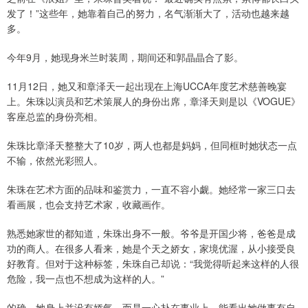
发了！”这些年，她靠着自己的努力，名气渐渐大了，活动也越来越
多。
今年9月，她现身米兰时装周，期间还和郭晶晶合了影。
11月12日，她又和章泽天一起出现在上海UCCA年度艺术慈善晚宴
上。朱珠以演员和艺术策展人的身份出席，章泽天则是以《VOGUE》
客座总监的身份亮相。
朱珠比章泽天整整大了10岁，两人也都是妈妈，但同框时她状态一点
不输，依然光彩照人。
朱珠在艺术方面的品味和鉴赏力，一直不容小觑。她经常一家三口去
看画展，也会支持艺术家，收藏画作。
熟悉她家世的都知道，朱珠出身不一般。爷爷是开国少将，爸爸是成
功的商人。在很多人看来，她是个天之娇女，家境优渥，从小接受良
好教育。但对于这种标签，朱珠自己却说：“我觉得听起来这样的人很
危险，我一点也不想成为这样的人。”
的确，她身上并没有娇气，而是一心扑在事业上。能看出她做事有自