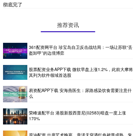
彻底完了
推荐资讯
361配资网平台 珍宝岛自卫反击战结局：一场让苏联“丢
盔卸甲”的边境博弈
股票配资业务APP下载 微软早盘上涨1.2%，此前大摩将
其列为软件领域首选股
易资配APP下载 安海燕医生：尿路感染饮食需要注意什
么
荣峰速配平台 港股新股西普尼(02583)暗盘一度上涨
170%
原油配资 出席艺术晚宴，章泽天穿洒红色裙显成熟，朱