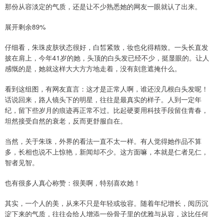
那份从容淡定的气质，还是让不少熟悉她的网友一眼就认了出来。
展开剩余89%
仔细看，朱珠皮肤状态很好，白皙紧致，妆也化得精致。一头长直发
披在肩上，今年41岁的她，头顶的白头发已经不少，挺显眼的。让人
感慨的是，她就这样大大方方地走着，没有刻意遮掩什么。
看到这组图，有网友直言：这才是正常人啊，谁还没几根白头发呢！
话说回来，路人镜头下的明星，往往是最真实的样子。人到一定年
纪，留下些岁月的痕迹再正常不过。比起硬要用科技手段留住青春，
坦然接受自然的衰老，反而更舒服自在。
当然，关于朱珠，外界的看法一直不太一样。有人觉得她作品不算
多，长相也说不上惊艳，新闻却不少。这方面嘛，本就是仁者见仁，
智者见智。
也有很多人真心称赞：很美啊，特别喜欢她！
其实，一个人的美，从来不只是年轻或妆容。随着年纪增长，阅历沉
淀下来的气质，往往会给人增添一份骨子里的优雅与从容，这比任何