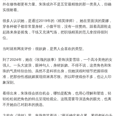
外在修饰都更有力量。朱珠或许不是五官最精致的那一类美人，但确
实很耐看。
很多人认识她，是通过2019年的《精英律师》。她在里面演的栗娜，
穿各种裙子都非常显身材，小腹平坦，没有一丝赘肉。踩着高跟鞋走
起路来身姿摇曳，干练又充满气场，把职场精英的范儿拿捏得很到
位。
当时就有网友评价：很妖娆，是男人会喜欢的类型。
到了2024年，她在《玫瑰的故事》里饰演姜雪琼，一个高冷美艳的女
强人。一头大波浪，眼神勾人，身材妖娆。不得不说，这类角色和朱
珠的气质特别合拍。虽然不是科班出身，但她演戏时细节把握得很
准，把那份性感妩媚展现得淋漓尽致。所以即便戏份不多，也让人印
象深刻。
看得出来，朱珠很会抓住机会，哪怕是配角，也用心理解和塑造，轻
轻松松就把角色的特点呈现给观众。这既需要导演选角的眼光，也离
不开她自己对剧本的挑选。
之前在《浪姐》里，朱珠曾笑着说：“最近确实有点累，累得都长白头