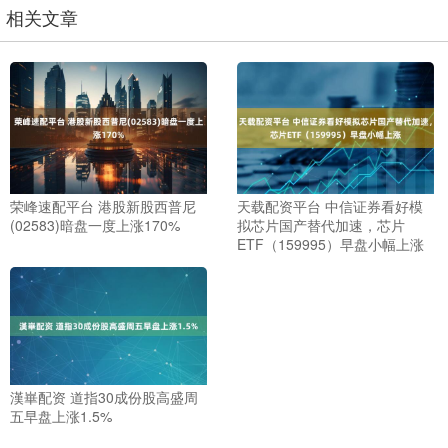
相关文章
荣峰速配平台 港股新股西普尼
天载配资平台 中信证券看好模
(02583)暗盘一度上涨170%
拟芯片国产替代加速，芯片
ETF（159995）早盘小幅上涨
漢崋配资 道指30成份股高盛周
五早盘上涨1.5%